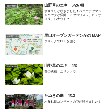
山野草のエキ 5/26 朝
sanyasou
ササユリが咲きました！ベニバナヤマシ
ャクヤクが満開、ミヤコワスレ、ヒメサ
ユリ、ハナウド？
里山オープンガーデンかの MAP
Garden Info
クリックでPDFを開く
山野草のエキ 4/3
sanyasou
春の妖精 ニリンソウ
たぬきの庭 4/12
tanuki
木漏れ日コンサートの花が咲きました！