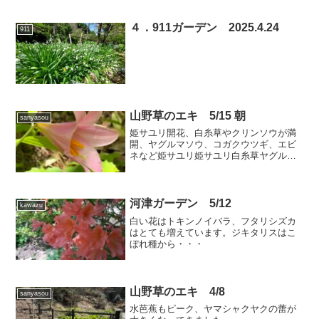
４．911ガーデン 2025.4.24
911
山野草のエキ 5/15 朝
sanyasou
姫サユリ開花、白糸草やクリンソウが満
開、ヤグルマソウ、コガクウツギ、エビ
ネなど姫サユリ姫サユリ白糸草ヤグルマ
ソウシャクナゲエビネコガクウツギ紅花
ヤマシャクヤク
河津ガーデン 5/12
kawazu
白い花はトキンノイバラ、フタリシズカ
はとても増えています。ジキタリスはこ
ぼれ種から・・・
山野草のエキ 4/8
sanyasou
水芭蕉もピーク、ヤマシャクヤクの蕾が