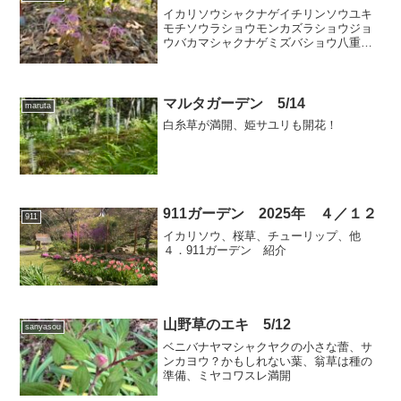
イカリソウシャクナゲイチリンソウユキ
モチソウラショウモンカズラショウジョ
ウバカマシャクナゲミズバショウ八重咲
ニリンソウ
マルタガーデン 5/14
maruta
白糸草が満開、姫サユリも開花！
911ガーデン 2025年 ４／１２
911
イカリソウ、桜草、チューリップ、他
４．911ガーデン 紹介
山野草のエキ 5/12
sanyasou
ベニバナヤマシャクヤクの小さな蕾、サ
ンカヨウ？かもしれない葉、翁草は種の
準備、ミヤコワスレ満開