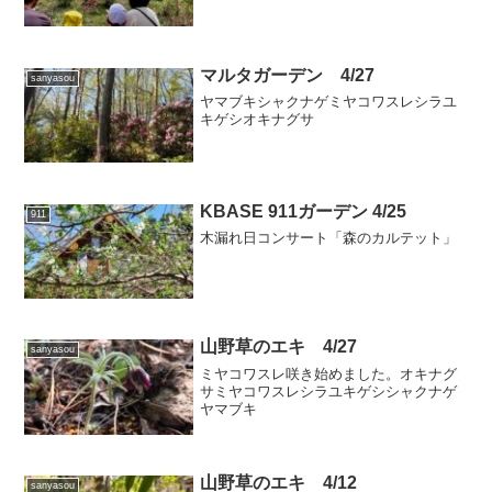
マルタガーデン 4/27
sanyasou
ヤマブキシャクナゲミヤコワスレシラユ
キゲシオキナグサ
KBASE 911ガーデン 4/25
911
木漏れ日コンサート「森のカルテット」
山野草のエキ 4/27
sanyasou
ミヤコワスレ咲き始めました。オキナグ
サミヤコワスレシラユキゲシシャクナゲ
ヤマブキ
山野草のエキ 4/12
sanyasou