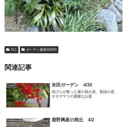
911
ガーデン最新NEWS
関連記事
末田ガーデン 4/30
sueda
花びらが散った後の桜の道、新緑の道、
オオデマリの素敵なお庭
鹿野興産の桜丘 4/2
kanokousan