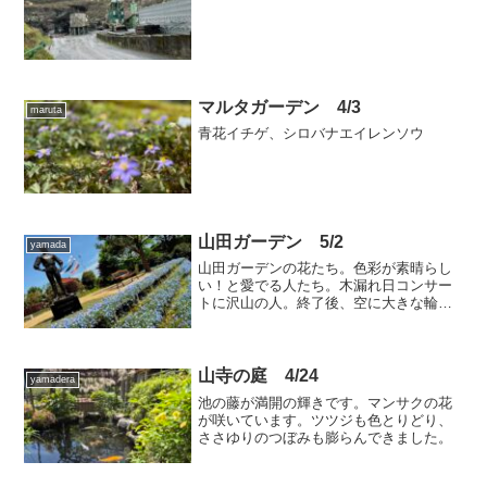
マルタガーデン 4/3
maruta
青花イチゲ、シロバナエイレンソウ
山田ガーデン 5/2
yamada
山田ガーデンの花たち。色彩が素晴らし
い！と愛でる人たち。木漏れ日コンサー
トに沢山の人。終了後、空に大きな輪、
幸運が訪れるサインとも。
山寺の庭 4/24
yamadera
池の藤が満開の輝きです。マンサクの花
が咲いています。ツツジも色とりどり、
ささゆりのつぼみも膨らんできました。